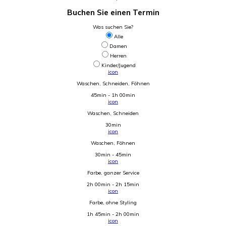
Buchen Sie einen Termin
Was suchen Sie?
Alle
Damen
Herren
Kinder/Jugend
icon
Waschen, Schneiden, Föhnen
45min - 1h 00min
icon
Waschen, Schneiden
30min
icon
Waschen, Föhnen
30min - 45min
icon
Farbe, ganzer Service
2h 00min - 2h 15min
icon
Farbe, ohne Styling
1h 45min - 2h 00min
icon