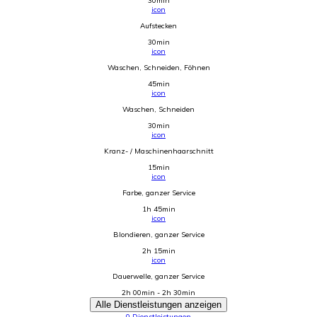
30min
icon
Aufstecken
30min
icon
Waschen, Schneiden, Föhnen
45min
icon
Waschen, Schneiden
30min
icon
Kranz- / Maschinenhaarschnitt
15min
icon
Farbe, ganzer Service
1h 45min
icon
Blondieren, ganzer Service
2h 15min
icon
Dauerwelle, ganzer Service
2h 00min - 2h 30min
Alle Dienstleistungen anzeigen
0
Dienstleistungen