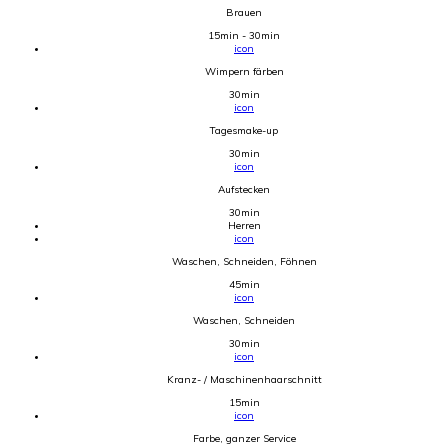
Brauen
15min - 30min
icon
Wimpern färben
30min
icon
Tagesmake-up
30min
icon
Aufstecken
30min
Herren
icon
Waschen, Schneiden, Föhnen
45min
icon
Waschen, Schneiden
30min
icon
Kranz- / Maschinenhaarschnitt
15min
icon
Farbe, ganzer Service