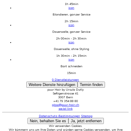
1h 45min
icon
Blondieren, ganzer Service
2h 15min
icon
Dauerwelle, ganzer Service
2h 00min - 2h 30min
icon
Dauerwelle, ohne Styling
1h 30min - 2h 15min
icon
Bart schneiden
15min
0
Dienstleistungen
Weitere Dienste hinzufügen
Termin finden
puur Hair by Ursula Dutly
Seftigenstrasse 41
3007 Bern
+41 79 354 88 80
glow@puur-hair.ch
social link
Datenschutz-Bestimmungen
Sitemap
Nein, behalten Sie es
Ja, jetzt entfernen
Wir verwenden Cookies.
Wir kümmern uns um Ihre Daten und würden gerne Cookies verwenden, um Ihre